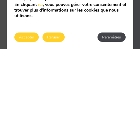
En cliquant
ici
, vous pouvez gérer votre consentement et
trouver plus d'informations sur les cookies que nous
utilisons.
Accepter
Refuser
Paramètres
UN PETIT PARADIS
Le soleil et la mer comme décor
Bénéficiant d’un emplacement privilégié
donnant sur la mer, l’hôtel dispose d’une
grande piscine entourée de chaises longues et
de parasols et d’un bar où vous pourrez